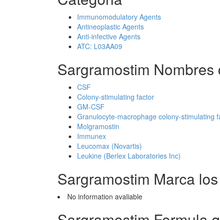
Immunomodulatory Agents
Antineoplastic Agents
Anti-infective Agents
ATC: L03AA09
Sargramostim Nombres 
CSF
Colony-stimulating factor
GM-CSF
Granulocyte-macrophage colony-stimulating f
Molgramostin
Immunex
Leucomax (Novartis)
Leukine (Berlex Laboratories Inc)
Sargramostim Marca los
No information avaliable
Sargramostim Formula q