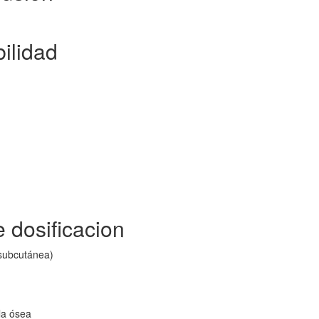
ilidad
 dosificacion
 subcutánea)
n
la ósea