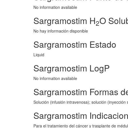
No information avaliable
Sargramostim H
O Solub
2
No hay información disponible
Sargramostim Estado
Liquid
Sargramostim LogP
No information avaliable
Sargramostim Formas de
Solución (infusión intravenosa); solución (inyección
Sargramostim Indicacio
Para el tratamiento del cáncer y trasplante de médu