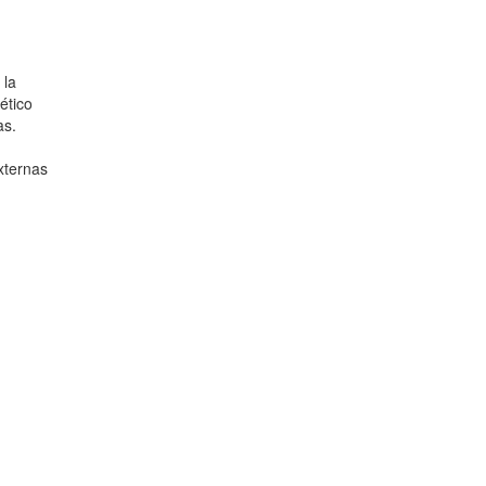
 la
ético
as.
xternas