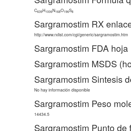
C
H
N
O
S
639
1006
168
196
8
Sargramostim RX enlac
http://www.rxlist.com/cgi/generic/sargramostim.htm
Sargramostim FDA hoja
Sargramostim MSDS (hoj
Sargramostim Sintesis d
No hay información disponible
Sargramostim Peso mole
14434.5
Sargramostim Punto de 