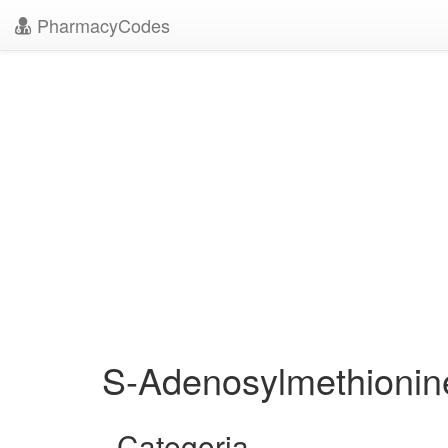
PharmacyCodes
S-Adenosylmethioni
Categoria