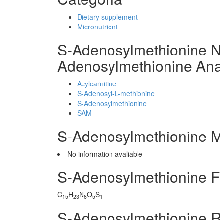
Dietary supplement
Micronutrient
S-Adenosylmethionine N
Adenosylmethionine An
Acylcarnitine
S-Adenosyl-L-methionine
S-Adenosylmethionine
SAM
S-Adenosylmethionine M
No information avaliable
S-Adenosylmethionine F
C
H
N
O
S
15
23
6
5
1
S-Adenosylmethionine 