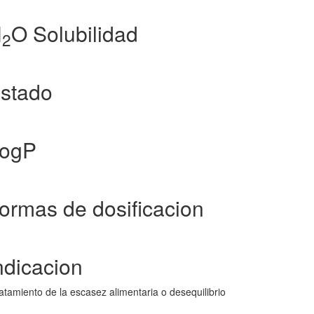
H
O Solubilidad
2
stado
LogP
ormas de dosificacion
ndicacion
atamiento de la escasez alimentaria o desequilibrio