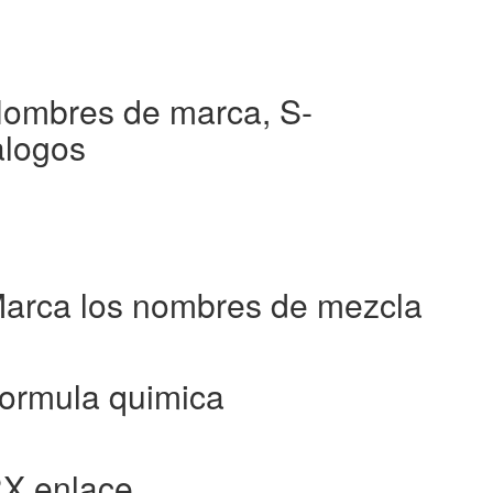
ombres de marca, S-
alogos
arca los nombres de mezcla
ormula quimica
RX enlace