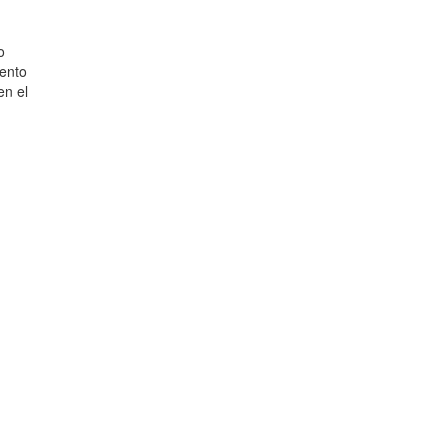
o
iento
en el