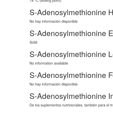
78
C (boiling point)
S-Adenosylmethionine 
No hay información disponible
S-Adenosylmethionine E
Solid
S-Adenosylmethionine 
No information avaliable
S-Adenosylmethionine F
No hay información disponible
S-Adenosylmethionine I
De los suplementos nutricionales, también para el tr