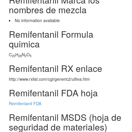
nombres de mezcla
No information avaliable
Remifentanil Formula
quimica
C
H
N
O
20
28
2
5
Remifentanil RX enlace
http://www.rxlist.com/cgi/generic2/ultiva.htm
Remifentanil FDA hoja
Remifentanil FDA
Remifentanil MSDS (hoja de
seguridad de materiales)