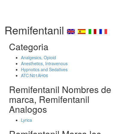
Remifentanil
Categoria
Analgesics, Opioid
Anesthetics, Intravenous
Hypnotics and Sedatives
ATC:N01AH06
Remifentanil Nombres de
marca, Remifentanil
Analogos
Lyrica
Remifentanil Marca los