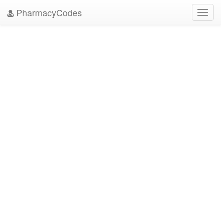
PharmacyCodes
Toggl
navig