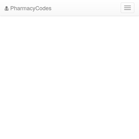
PharmacyCodes
Toggl
navig