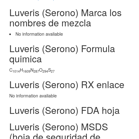
Luveris (Serono) Marca los
nombres de mezcla
No information avaliable
Luveris (Serono) Formula
quimica
C
H
N
O
S
1014
1609
287
294
27
Luveris (Serono) RX enlace
No information avaliable
Luveris (Serono) FDA hoja
Luveris (Serono) MSDS
(hoja de seguridad de