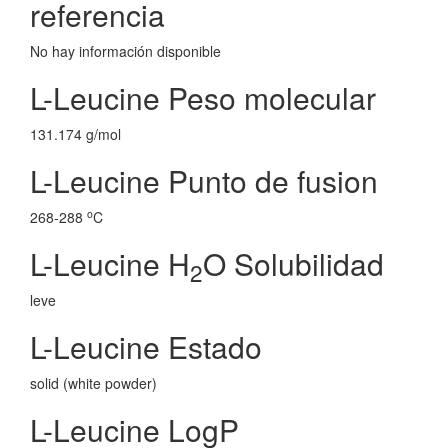
referencia
No hay información disponible
L-Leucine Peso molecular
131.174 g/mol
L-Leucine Punto de fusion
o
268-288
C
L-Leucine H
O Solubilidad
2
leve
L-Leucine Estado
solid (white powder)
L-Leucine LogP