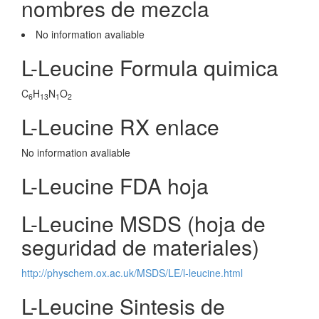
nombres de mezcla
No information avaliable
L-Leucine Formula quimica
C
H
N
O
6
13
1
2
L-Leucine RX enlace
No information avaliable
L-Leucine FDA hoja
L-Leucine MSDS (hoja de
seguridad de materiales)
http://physchem.ox.ac.uk/MSDS/LE/l-leucine.html
L-Leucine Sintesis de