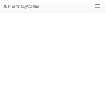
PharmacyCodes
Toggl
navig