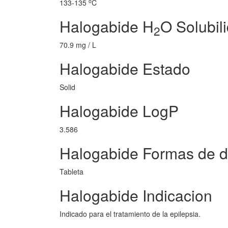
o
133-135
C
Halogabide H
O Solubil
2
70.9 mg / L
Halogabide Estado
Solid
Halogabide LogP
3.586
Halogabide Formas de do
Tableta
Halogabide Indicacion
Indicado para el tratamiento de la epilepsia.