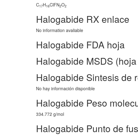
C
H
ClFN
O
17
16
2
2
Halogabide RX enlace
No information avaliable
Halogabide FDA hoja
Halogabide MSDS (hoja 
Halogabide Sintesis de r
No hay información disponible
Halogabide Peso molecu
334.772 g/mol
Halogabide Punto de fus