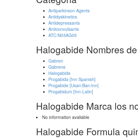
Antiparkinson Agents
Antidyskinetics
Antidepressants
Anticonvulsants
ATC:N03AG05
Halogabide Nombres de
Gabren
Gabrene
Halogabide
Progabida [Inn-Spanish]
Progabide [Usan:Ban:Inn]
Progabidum [Inn-Latin]
Halogabide Marca los n
No information avaliable
Halogabide Formula qui