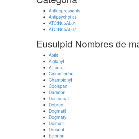
Antidepressants
Antipsychotics
ATC:N05AL01
ATC:N05AL07
Eusulpid Nombres de ma
Abilit
Aiglonyl
Alimoral
Calmoflorine
Championyl
Coolspan
Darleton
Desmenat
Dobren
Dogmatil
Dogmatyl
Dolmatil
Dresent
Eclorion