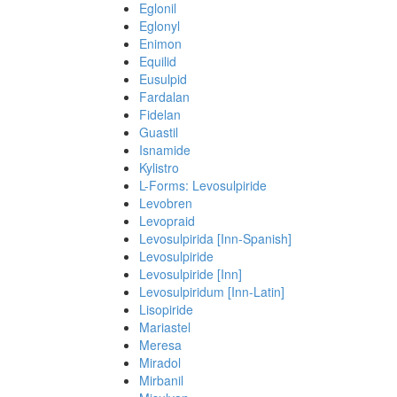
Eglonil
Eglonyl
Enimon
Equilid
Eusulpid
Fardalan
Fidelan
Guastil
Isnamide
Kylistro
L-Forms: Levosulpiride
Levobren
Levopraid
Levosulpirida [Inn-Spanish]
Levosulpiride
Levosulpiride [Inn]
Levosulpiridum [Inn-Latin]
Lisopiride
Mariastel
Meresa
Miradol
Mirbanil