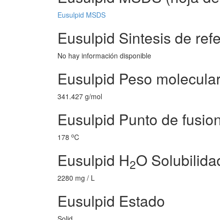
Eusulpid MSDS
Eusulpid Sintesis de ref
No hay información disponible
Eusulpid Peso molecula
341.427 g/mol
Eusulpid Punto de fusio
o
178
C
Eusulpid H
O Solubilida
2
2280 mg / L
Eusulpid Estado
Solid