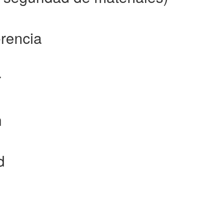
erencia
r
n
d