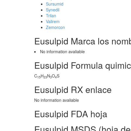
Sursumid
Synedil
Trilan
Valirem
Zemorcon
Eusulpid Marca los nom
No information avaliable
Eusulpid Formula quimi
C
H
N
O
S
15
23
3
4
Eusulpid RX enlace
No information avaliable
Eusulpid FDA hoja
Eusulpid MSDS (hoja de 