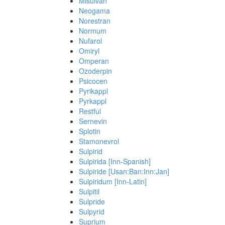
Misulvan
Neogama
Norestran
Normum
Nufarol
Omiryl
Omperan
Ozoderpin
Psicocen
Pyrikappl
Pyrkappl
Restful
Sernevin
Splotin
Stamonevrol
Sulpirid
Sulpirida [Inn-Spanish]
Sulpiride [Usan:Ban:Inn:Jan]
Sulpiridum [Inn-Latin]
Sulpitil
Sulpride
Sulpyrid
Suprium