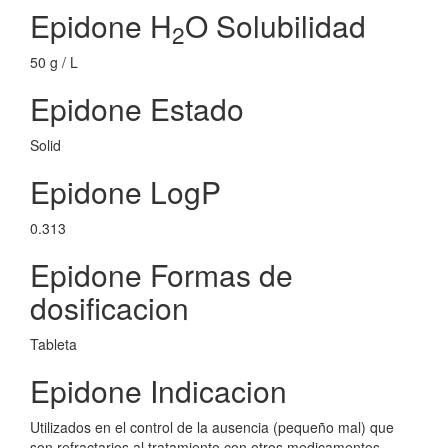
Epidone H
O Solubilidad
2
50 g / L
Epidone Estado
Solid
Epidone LogP
0.313
Epidone Formas de
dosificacion
Tableta
Epidone Indicacion
Utilizados en el control de la ausencia (pequeño mal) que
son refractarios al tratamiento con otros medicamentos.