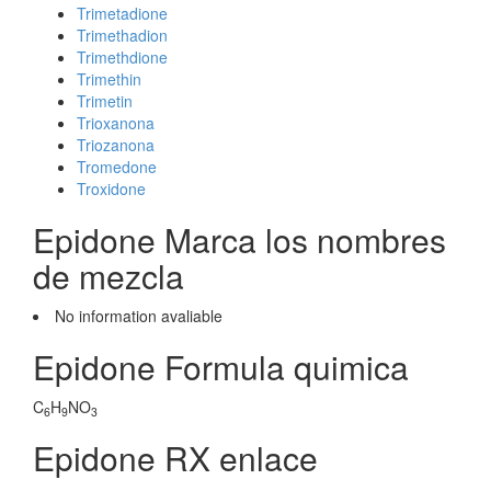
Trimetadione
Trimethadion
Trimethdione
Trimethin
Trimetin
Trioxanona
Triozanona
Tromedone
Troxidone
Epidone Marca los nombres
de mezcla
No information avaliable
Epidone Formula quimica
C
H
NO
6
9
3
Epidone RX enlace