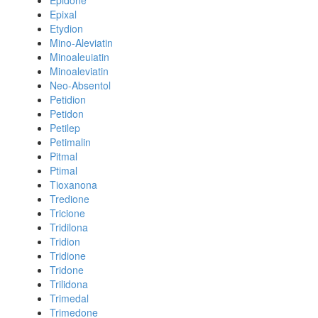
Epidone
Epixal
Etydion
Mino-Aleviatin
Minoaleuiatin
Minoaleviatin
Neo-Absentol
Petidion
Petidon
Petilep
Petimalin
Pitmal
Ptimal
Tioxanona
Tredione
Tricione
Tridilona
Tridion
Tridione
Tridone
Trilidona
Trimedal
Trimedone