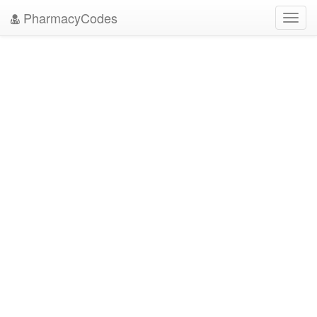
PharmacyCodes
Toggl
navig