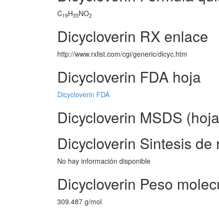
C
H
NO
19
35
2
Dicycloverin RX enlace
http://www.rxlist.com/cgi/generic/dicyc.htm
Dicycloverin FDA hoja
Dicycloverin FDA
Dicycloverin MSDS (hoja
Dicycloverin Sintesis de 
No hay información disponible
Dicycloverin Peso molec
309.487 g/mol