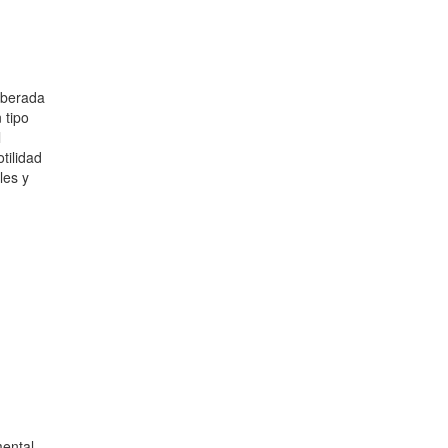
liberada
 tipo
l
tilidad
les y
mental