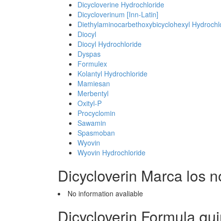
Dicycloverine Hydrochloride
Dicycloverinum [Inn-Latin]
Diethylaminocarbethoxybicyclohexyl Hydrochl
Diocyl
Diocyl Hydrochloride
Dyspas
Formulex
Kolantyl Hydrochloride
Mamiesan
Merbentyl
Oxityl-P
Procyclomin
Sawamin
Spasmoban
Wyovin
Wyovin Hydrochloride
Dicycloverin Marca los 
No information avaliable
Dicycloverin Formula qu