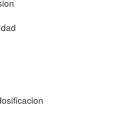
sion
idad
osificacion