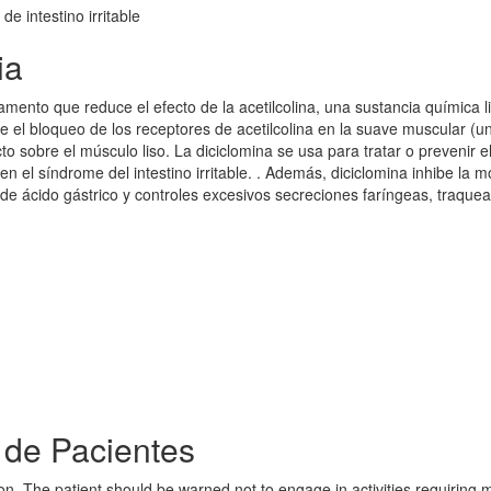
de intestino irritable
ia
amento que reduce el efecto de la acetilcolina, una sustancia química 
 el bloqueo de los receptores de acetilcolina en la suave muscular (un
o sobre el músculo liso. La diciclomina se usa para tratar o prevenir e
n el síndrome del intestino irritable. . Además, diciclomina inhibe la mo
 de ácido gástrico y controles excesivos secreciones faríngeas, traquea
 de Pacientes
n. The patient should be warned not to engage in activities requiring 