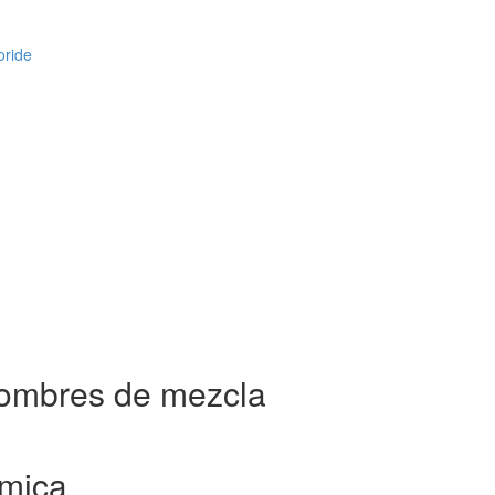
oride
nombres de mezcla
imica