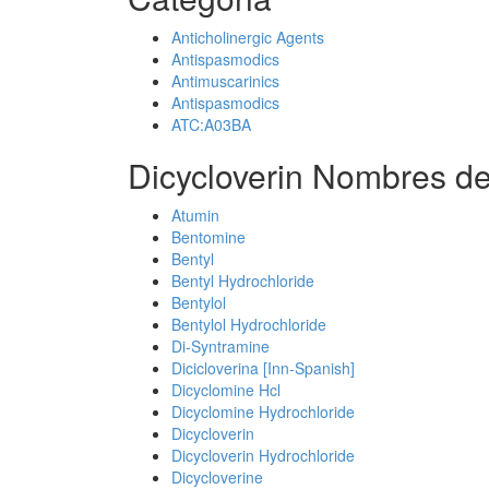
Anticholinergic Agents
Antispasmodics
Antimuscarinics
Antispasmodics
ATC:A03BA
Dicycloverin Nombres de
Atumin
Bentomine
Bentyl
Bentyl Hydrochloride
Bentylol
Bentylol Hydrochloride
Di-Syntramine
Dicicloverina [Inn-Spanish]
Dicyclomine Hcl
Dicyclomine Hydrochloride
Dicycloverin
Dicycloverin Hydrochloride
Dicycloverine