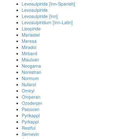
Levosulpirida [Inn-Spanish]
Levosulpiride
Levosulpiride [Inn]
Levosulpiridum [Inn-Latin]
Lisopiride
Mariastel
Meresa
Miradol
Mirbanil
Misulvan
Neogama
Norestran
Normum
Nufarol
Omiryl
Omperan
Ozoderpin
Psicocen
Pyrikappl
Pyrkappl
Restful
Sernevin