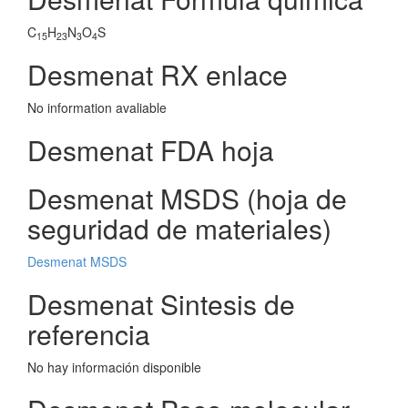
C
H
N
O
S
15
23
3
4
Desmenat RX enlace
No information avaliable
Desmenat FDA hoja
Desmenat MSDS (hoja de
seguridad de materiales)
Desmenat MSDS
Desmenat Sintesis de
referencia
No hay información disponible