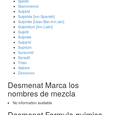
Splotin
Stamonevrol
Sulpirid
Sulpirida [Inn-Spanish]
Sulpiride [Usan:Ban:Inn:Jan]
Sulpiridum [Inn-Latin]
Sulpitil
Sulpride
Sulpyrid
Suprium
Sursumid
Synedil
Trilan
Valirem
Zemorcon
Desmenat Marca los
nombres de mezcla
No information avaliable
Desmenat Formula quimica