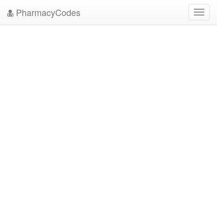
PharmacyCodes
Toggl
navig