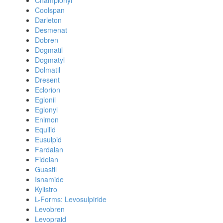
Championyl
Coolspan
Darleton
Desmenat
Dobren
Dogmatil
Dogmatyl
Dolmatil
Dresent
Eclorion
Eglonil
Eglonyl
Enimon
Equilid
Eusulpid
Fardalan
Fidelan
Guastil
Isnamide
Kylistro
L-Forms: Levosulpiride
Levobren
Levopraid