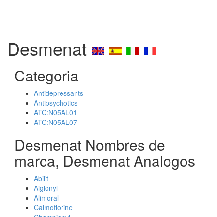
Desmenat
Categoria
Antidepressants
Antipsychotics
ATC:N05AL01
ATC:N05AL07
Desmenat Nombres de
marca, Desmenat Analogos
Abilit
Aiglonyl
Alimoral
Calmoflorine