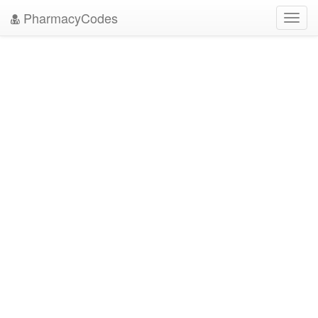
PharmacyCodes
Toggl
navig