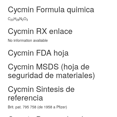
Cycmin Formula quimica
C
H
N
O
20
28
2
3
Cycmin RX enlace
No information avaliable
Cycmin FDA hoja
Cycmin MSDS (hoja de
seguridad de materiales)
Cycmin Sintesis de
referencia
Brit. pat. 795 758 (de 1958 a Pfizer)