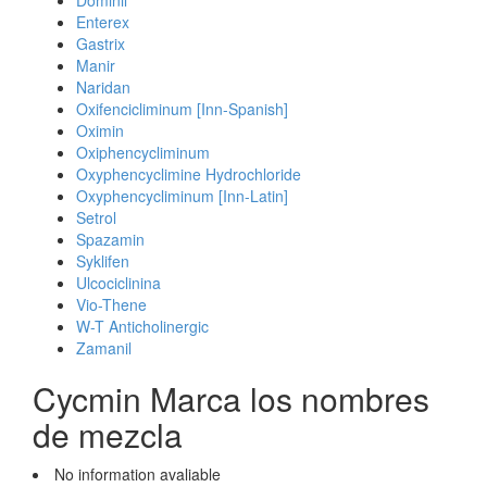
Dominil
Enterex
Gastrix
Manir
Naridan
Oxifencicliminum [Inn-Spanish]
Oximin
Oxiphencycliminum
Oxyphencyclimine Hydrochloride
Oxyphencycliminum [Inn-Latin]
Setrol
Spazamin
Syklifen
Ulcociclinina
Vio-Thene
W-T Anticholinergic
Zamanil
Cycmin Marca los nombres
de mezcla
No information avaliable