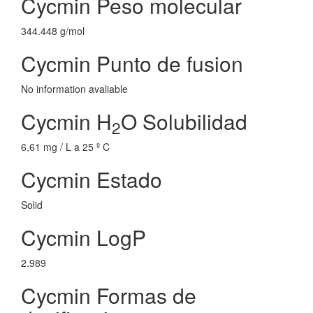
Cycmin Peso molecular
344.448 g/mol
Cycmin Punto de fusion
No information avaliable
Cycmin H
O Solubilidad
2
6,61 mg / L a 25 º C
Cycmin Estado
Solid
Cycmin LogP
2.989
Cycmin Formas de