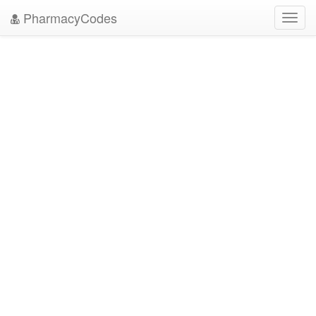
PharmacyCodes
Toggl
navig