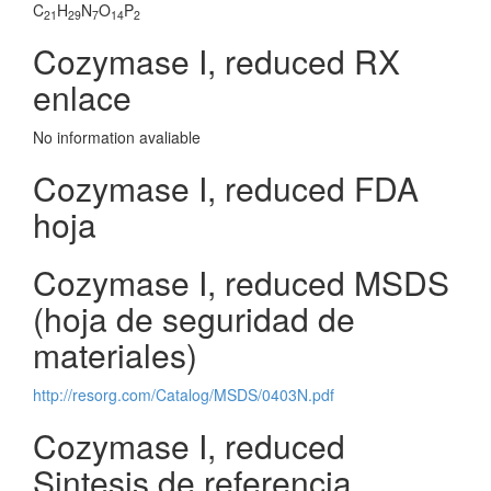
C
H
N
O
P
21
29
7
14
2
Cozymase I, reduced RX
enlace
No information avaliable
Cozymase I, reduced FDA
hoja
Cozymase I, reduced MSDS
(hoja de seguridad de
materiales)
http://resorg.com/Catalog/MSDS/0403N.pdf
Cozymase I, reduced
Sintesis de referencia