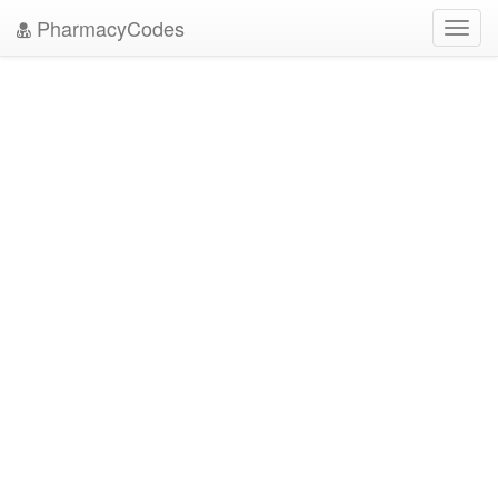
PharmacyCodes
Toggl
navig