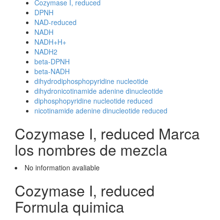
Cozymase I, reduced
DPNH
NAD-reduced
NADH
NADH+H+
NADH2
beta-DPNH
beta-NADH
dihydrodiphosphopyridine nucleotide
dihydronicotinamide adenine dinucleotide
diphosphopyridine nucleotide reduced
nicotinamide adenine dinucleotide reduced
Cozymase I, reduced Marca
los nombres de mezcla
No information avaliable
Cozymase I, reduced
Formula quimica