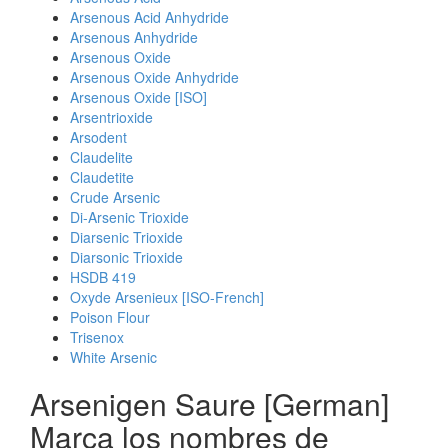
Arsenous Acid Anhydride
Arsenous Anhydride
Arsenous Oxide
Arsenous Oxide Anhydride
Arsenous Oxide [ISO]
Arsentrioxide
Arsodent
Claudelite
Claudetite
Crude Arsenic
Di-Arsenic Trioxide
Diarsenic Trioxide
Diarsonic Trioxide
HSDB 419
Oxyde Arsenieux [ISO-French]
Poison Flour
Trisenox
White Arsenic
Arsenigen Saure [German]
Marca los nombres de