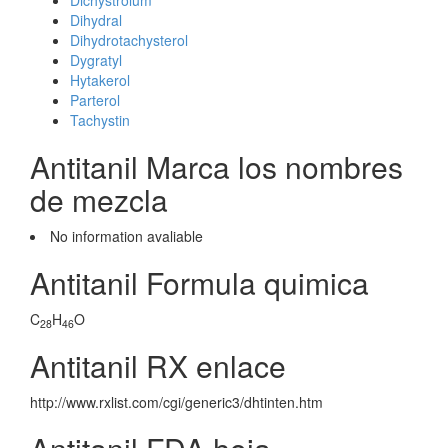
Dichystrolum
Dihydral
Dihydrotachysterol
Dygratyl
Hytakerol
Parterol
Tachystin
Antitanil Marca los nombres
de mezcla
No information avaliable
Antitanil Formula quimica
C
H
O
28
46
Antitanil RX enlace
http://www.rxlist.com/cgi/generic3/dhtinten.htm