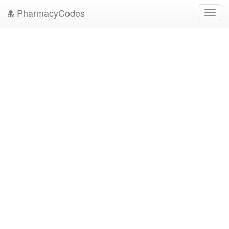
PharmacyCodes
Toggl
navig