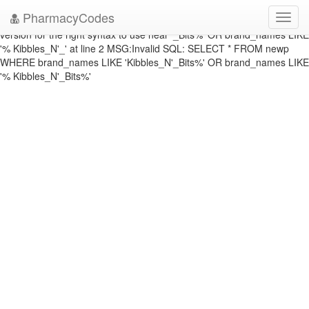
DATABASE ERROR: ERRNO: 1064 ERROR: You have an error in your
PharmacyCodes
Toggl
SQL syntax; check the manual that corresponds to your MySQL server
navig
version for the right syntax to use near '_Bits%' OR brand_names LIKE
'% Kibbles_N'_' at line 2 MSG:Invalid SQL: SELECT * FROM newp
WHERE brand_names LIKE 'Kibbles_N'_Bits%' OR brand_names LIKE
'% Kibbles_N'_Bits%'