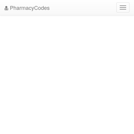
PharmacyCodes
Toggl
navig