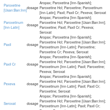
Aropax; Paroxetina [Inn-Spanish];
Paroxetine
dosage
Paroxetine Hcl; Paroxetine; Paroxetinum
[Usan:Ban:Inn]
[Inn-Latin]; Paxil; Paxil Cr; Pexeva; Seroxat
Aropax; Paroxetina [Inn-Spanish];
Paroxetinum
Paroxetine Hcl; Paroxetine [Usan:Ban:Inn];
dosage
[Inn-Latin]
Paroxetine; Paxil; Paxil Cr; Pexeva;
Seroxat
Aropax; Paroxetina [Inn-Spanish];
Paroxetine Hcl; Paroxetine [Usan:Ban:Inn];
Paxil
dosage
Paroxetinum [Inn-Latin]; Paroxetine;
Paroxetine Cr; Pexeva; Seroxat
Aropax; Paroxetina [Inn-Spanish];
Paroxetine Hcl; Paroxetine [Usan:Ban:Inn];
Paxil Cr
dosage
Paroxetinum [Inn-Latin]; Paxil; Paroxetine;
Pexeva; Seroxat
Aropax; Paroxetina [Inn-Spanish];
Paroxetine Hcl; Paroxetine [Usan:Ban:Inn];
Pexeva
dosage
Paroxetinum [Inn-Latin]; Paxil; Paxil Cr;
Paroxetine; Seroxat
Aropax; Paroxetina [Inn-Spanish];
Paroxetine Hcl; Paroxetine [Usan:Ban:Inn];
Seroxat
dosage
Paroxetinum [Inn-Latin]; Paxil; Paxil Cr;