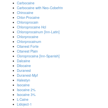
Carbocaine
Carbocaine with Neo-Cobefrin
Chirocaine
Chlor-Procaine
Chloroprocain
Chloroprocaine Hcl
Chloroprocainum [Inn-Latin]
Chlorprocaine
Chlorprocainum
Citanest Forte
Citanest Plain
Cloroprocaina [Inn-Spanish]
Dalcaine
Dilocaine
Duranest
Duranest-Mpf
Halestyn
Isocaine
Isocaine 2%
Isocaine 3%
L-Caine
Lidoject-1