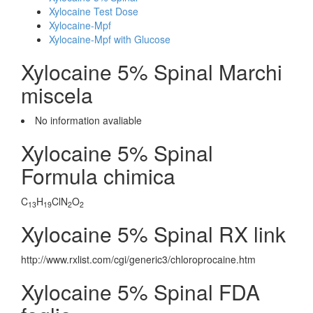
Xylocaine Test Dose
Xylocaine-Mpf
Xylocaine-Mpf with Glucose
Xylocaine 5% Spinal Marchi
miscela
No information avaliable
Xylocaine 5% Spinal
Formula chimica
C
H
ClN
O
13
19
2
2
Xylocaine 5% Spinal RX link
http://www.rxlist.com/cgi/generic3/chloroprocaine.htm
Xylocaine 5% Spinal FDA