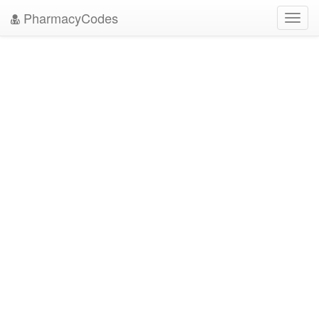
PharmacyCodes
Toggl
navig