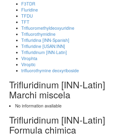
F3TDR
Fluridine
TFDU
TFT
Trifluoromethyldeoxyuridine
Trifluorothymidine
Trifluridina [INN-Spanish]
Trifluridine [USAN:INN]
Trifluridinum [INN-Latin]
Virophta
Viroptic
trifluorothymine deoxyriboside
Trifluridinum [INN-Latin]
Marchi miscela
No information avaliable
Trifluridinum [INN-Latin]
Formula chimica