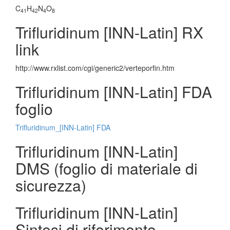
C
H
N
O
41
42
4
8
Trifluridinum [INN-Latin] RX
link
http://www.rxlist.com/cgi/generic2/verteporfin.htm
Trifluridinum [INN-Latin] FDA
foglio
Trifluridinum_[INN-Latin] FDA
Trifluridinum [INN-Latin]
DMS (foglio di materiale di
sicurezza)
Trifluridinum [INN-Latin]
Sintesi di riferimento