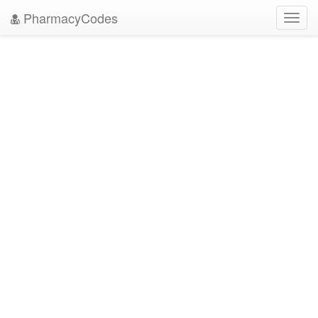
PharmacyCodes
Toggl
navig