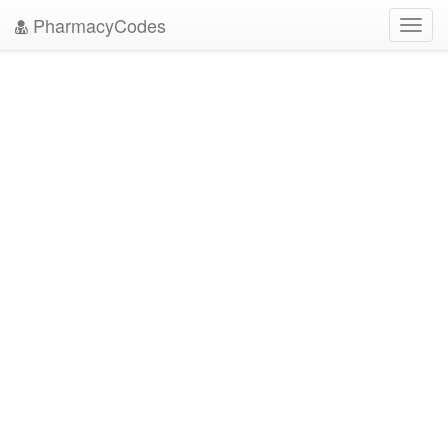
PharmacyCodes
Toggl
navig