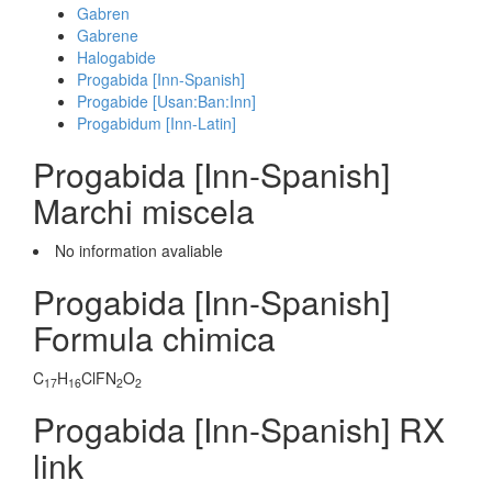
Gabren
Gabrene
Halogabide
Progabida [Inn-Spanish]
Progabide [Usan:Ban:Inn]
Progabidum [Inn-Latin]
Progabida [Inn-Spanish]
Marchi miscela
No information avaliable
Progabida [Inn-Spanish]
Formula chimica
C
H
ClFN
O
17
16
2
2
Progabida [Inn-Spanish] RX
link