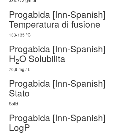
334.772 g/mol
Progabida [Inn-Spanish]
Temperatura di fusione
o
133-135
C
Progabida [Inn-Spanish]
H
O Solubilita
2
70,9 mg / L
Progabida [Inn-Spanish]
Stato
Solid
Progabida [Inn-Spanish]
LogP