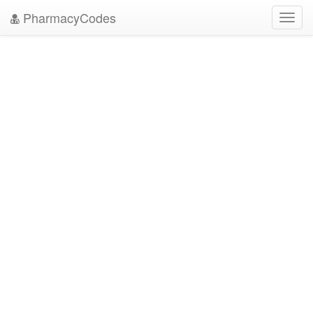
PharmacyCodes
Toggl
navig