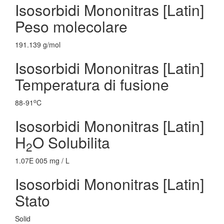
Isosorbidi Mononitras [Latin]
Peso molecolare
191.139 g/mol
Isosorbidi Mononitras [Latin]
Temperatura di fusione
o
88-91
C
Isosorbidi Mononitras [Latin]
H
O Solubilita
2
1.07E 005 mg / L
Isosorbidi Mononitras [Latin]
Stato
Solid