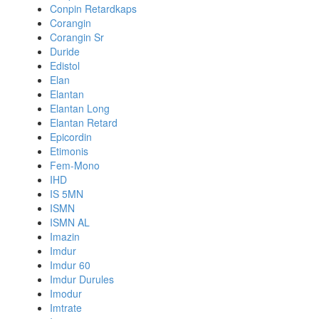
Conpin Retardkaps
Corangin
Corangin Sr
Duride
Edistol
Elan
Elantan
Elantan Long
Elantan Retard
Epicordin
Etimonis
Fem-Mono
IHD
IS 5MN
ISMN
ISMN AL
Imazin
Imdur
Imdur 60
Imdur Durules
Imodur
Imtrate