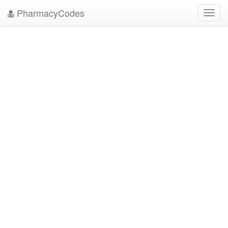
PharmacyCodes
Toggl
navig