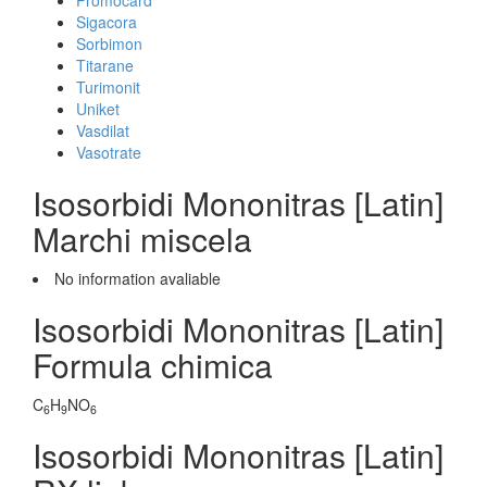
Promocard
Sigacora
Sorbimon
Titarane
Turimonit
Uniket
Vasdilat
Vasotrate
Isosorbidi Mononitras [Latin]
Marchi miscela
No information avaliable
Isosorbidi Mononitras [Latin]
Formula chimica
C
H
NO
6
9
6
Isosorbidi Mononitras [Latin]