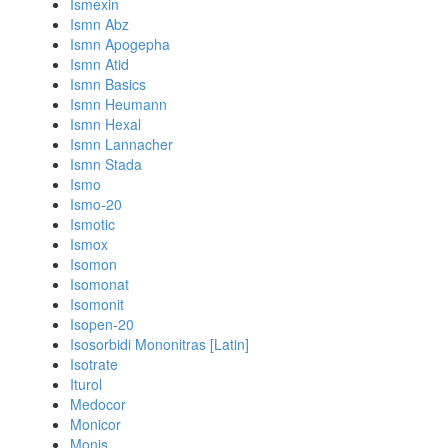
Ismexin
Ismn Abz
Ismn Apogepha
Ismn Atid
Ismn Basics
Ismn Heumann
Ismn Hexal
Ismn Lannacher
Ismn Stada
Ismo
Ismo-20
Ismotic
Ismox
Isomon
Isomonat
Isomonit
Isopen-20
Isosorbidi Mononitras [Latin]
Isotrate
Iturol
Medocor
Monicor
Monis