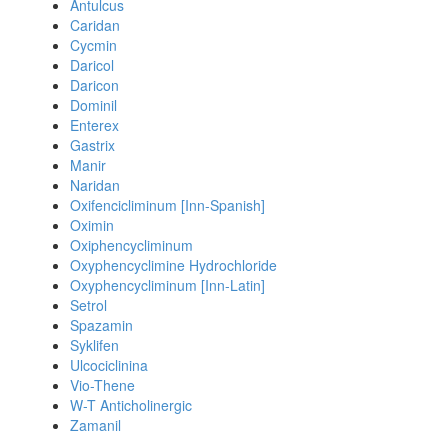
Antulcus
Caridan
Cycmin
Daricol
Daricon
Dominil
Enterex
Gastrix
Manir
Naridan
Oxifencicliminum [Inn-Spanish]
Oximin
Oxiphencycliminum
Oxyphencyclimine Hydrochloride
Oxyphencycliminum [Inn-Latin]
Setrol
Spazamin
Syklifen
Ulcociclinina
Vio-Thene
W-T Anticholinergic
Zamanil