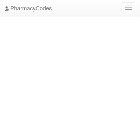
PharmacyCodes
Toggl
navig