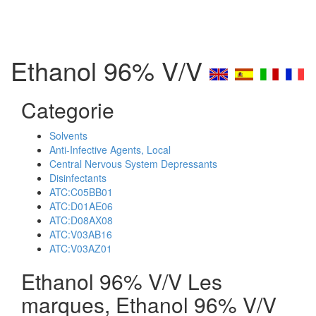
Ethanol 96% V/V
Categorie
Solvents
Anti-Infective Agents, Local
Central Nervous System Depressants
Disinfectants
ATC:C05BB01
ATC:D01AE06
ATC:D08AX08
ATC:V03AB16
ATC:V03AZ01
Ethanol 96% V/V Les
marques, Ethanol 96% V/V