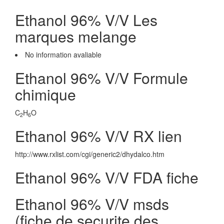
Ethanol 96% V/V Les
marques melange
No information avaliable
Ethanol 96% V/V Formule
chimique
C
H
O
2
6
Ethanol 96% V/V RX lien
http://www.rxlist.com/cgi/generic2/dhydalco.htm
Ethanol 96% V/V FDA fiche
Ethanol 96% V/V msds
(fiche de securite des