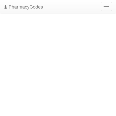
PharmacyCodes
Toggl
navig