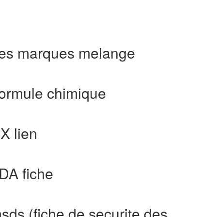
Les marques melange
Formule chimique
X lien
DA fiche
sds (fiche de securite des