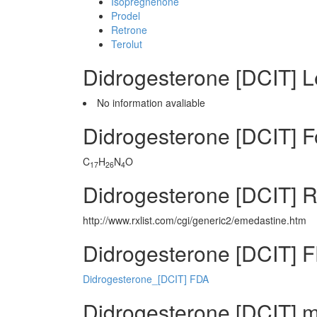
Isopregnenone
Prodel
Retrone
Terolut
Didrogesterone [DCIT] 
No information avaliable
Didrogesterone [DCIT] 
C
H
N
O
17
26
4
Didrogesterone [DCIT] R
http://www.rxlist.com/cgi/generic2/emedastine.htm
Didrogesterone [DCIT] F
Didrogesterone_[DCIT] FDA
Didrogesterone [DCIT] m