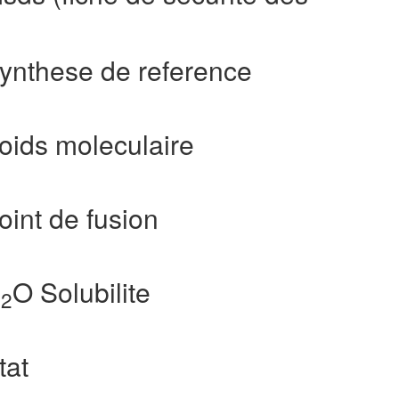
ynthese de reference
oids moleculaire
int de fusion
H
O Solubilite
2
tat