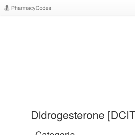
PharmacyCodes
Didrogesterone [DCI
Categorie