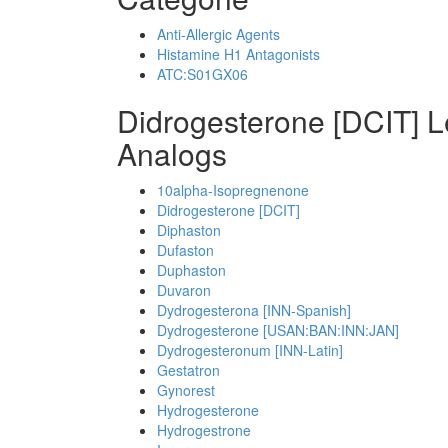
Anti-Allergic Agents
Histamine H1 Antagonists
ATC:S01GX06
Didrogesterone [DCIT] L
Analogs
10alpha-Isopregnenone
Didrogesterone [DCIT]
Diphaston
Dufaston
Duphaston
Duvaron
Dydrogesterona [INN-Spanish]
Dydrogesterone [USAN:BAN:INN:JAN]
Dydrogesteronum [INN-Latin]
Gestatron
Gynorest
Hydrogesterone
Hydrogestrone