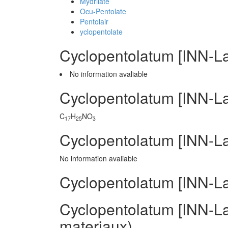
Mydrilate
Ocu-Pentolate
Pentolair
yclopentolate
Cyclopentolatum [INN-L
No information avaliable
Cyclopentolatum [INN-La
C
H
NO
17
25
3
Cyclopentolatum [INN-La
No information avaliable
Cyclopentolatum [INN-La
Cyclopentolatum [INN-Lat
materiaux)