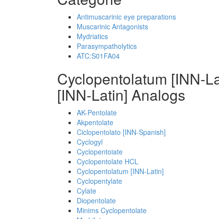
Antimuscarinic eye preparations
Muscarinic Antagonists
Mydriatics
Parasympatholytics
ATC:S01FA04
Cyclopentolatum [INN-La
[INN-Latin] Analogs
AK-Pentolate
Akpentolate
Ciclopentolato [INN-Spanish]
Cyclogyl
Cyclopentoiate
Cyclopentolate HCL
Cyclopentolatum [INN-Latin]
Cyclopentylate
Cylate
Diopentolate
Minims Cyclopentolate