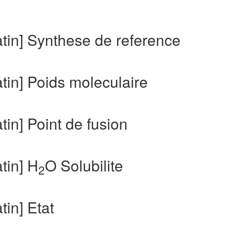
tin] Synthese de reference
tin] Poids moleculaire
in] Point de fusion
tin] H
O Solubilite
2
in] Etat