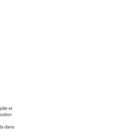
ille et
ication
nts dans