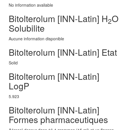
No information avaliable
Bitolterolum [INN-Latin] H
O
2
Solubilite
Aucune information disponible
Bitolterolum [INN-Latin] Etat
Solid
Bitolterolum [INN-Latin]
LogP
5.923
Bitolterolum [INN-Latin]
Formes pharmaceutiques