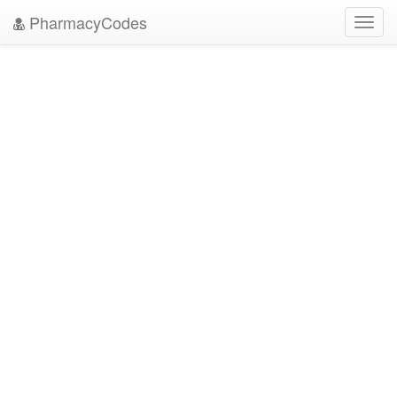
PharmacyCodes
Toggl
navig