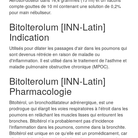
Aérosol-doseur dans 16,4 grammes (15 ml) et un flacons
compte-gouttes de 10 ml contenant une solution de 0,2%
pour main nébuliseur.
Bitolterolum [INN-Latin]
Indication
Utilisés pour dilater les passages d'air dans les poumons qui
sont devenus rétrécie en raison de maladie ou
d'inflammation. Il est utilisé dans le traitement de l'asthme et
maladie pulmonaire obstructive chronique (MPOC).
Bitolterolum [INN-Latin]
Pharmacologie
Bitoltérol, un bronchodilatateur adrénergique, est une
prodrogue qui élargit les voies respiratoires à l'étroit dans les
poumons en relâchant les muscles lisses qui entourent les
bronches. Bitoltérol n'a probablement pas d'incidence
l'inflammation dans les poumons, comme dans la bronchite.
Bitoltérol est unique en ce qu'elle est un promédicament, car