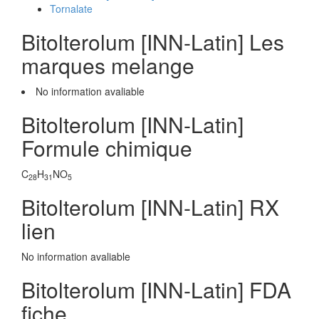
Tornalate
Bitolterolum [INN-Latin] Les
marques melange
No information avaliable
Bitolterolum [INN-Latin]
Formule chimique
C
H
NO
28
31
5
Bitolterolum [INN-Latin] RX
lien
No information avaliable
Bitolterolum [INN-Latin] FDA
fiche