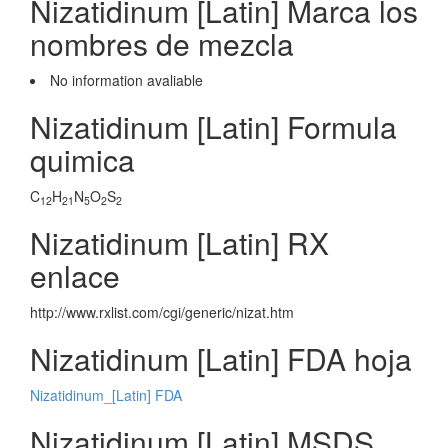
Nizatidinum [Latin] Marca los
nombres de mezcla
No information avaliable
Nizatidinum [Latin] Formula
quimica
C
H
N
O
S
12
21
5
2
2
Nizatidinum [Latin] RX
enlace
http://www.rxlist.com/cgi/generic/nizat.htm
Nizatidinum [Latin] FDA hoja
Nizatidinum_[Latin] FDA
Nizatidinum [Latin] MSDS