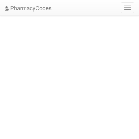
PharmacyCodes
Toggl
navig