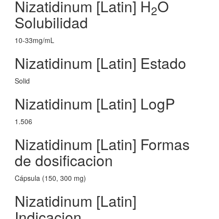
Nizatidinum [Latin] H
O
2
Solubilidad
10-33mg/mL
Nizatidinum [Latin] Estado
Solid
Nizatidinum [Latin] LogP
1.506
Nizatidinum [Latin] Formas
de dosificacion
Cápsula (150, 300 mg)
Nizatidinum [Latin]
Indicacion