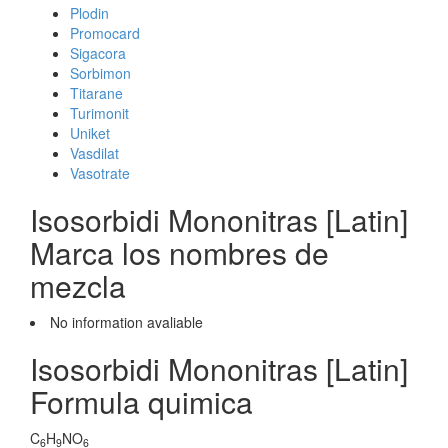
Plodin
Promocard
Sigacora
Sorbimon
Titarane
Turimonit
Uniket
Vasdilat
Vasotrate
Isosorbidi Mononitras [Latin]
Marca los nombres de
mezcla
No information avaliable
Isosorbidi Mononitras [Latin]
Formula quimica
C
H
NO
6
9
6