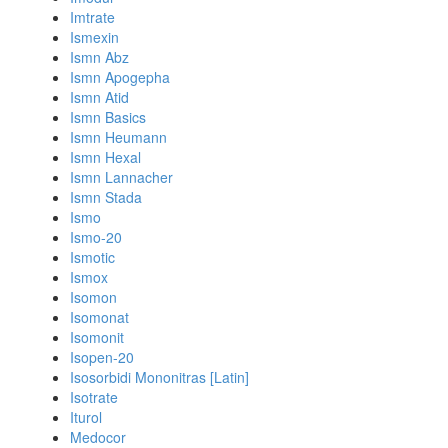
Imtrate
Ismexin
Ismn Abz
Ismn Apogepha
Ismn Atid
Ismn Basics
Ismn Heumann
Ismn Hexal
Ismn Lannacher
Ismn Stada
Ismo
Ismo-20
Ismotic
Ismox
Isomon
Isomonat
Isomonit
Isopen-20
Isosorbidi Mononitras [Latin]
Isotrate
Iturol
Medocor