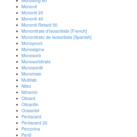
Monolong 60
Mononit
Mononit 20
Mononit 40
Mononit Retard 50
Mononitrate d'Isosorbide [French]
Mononitrato de Isosorbida [Spanish]
Monopront
Monosigma
Monosorb
Monosorbitrate
Monosordil
Monotrate
Multitab
Nitex
Nitramin
Olicard
Olicardin
Orasorbil
Pentacard
Pentacard 20
Percorina
Pertil