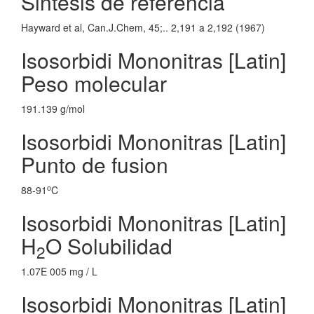
Sintesis de referencia
Hayward et al, Can.J.Chem, 45;.. 2,191 a 2,192 (1967)
Isosorbidi Mononitras [Latin]
Peso molecular
191.139 g/mol
Isosorbidi Mononitras [Latin]
Punto de fusion
o
88-91
C
Isosorbidi Mononitras [Latin]
H
O Solubilidad
2
1.07E 005 mg / L
Isosorbidi Mononitras [Latin]