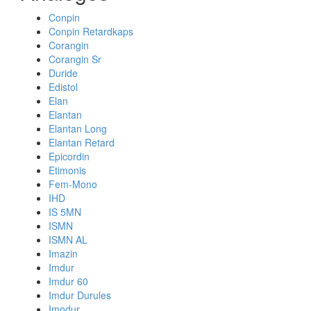
Conpin
Conpin Retardkaps
Corangin
Corangin Sr
Duride
Edistol
Elan
Elantan
Elantan Long
Elantan Retard
Epicordin
Etimonis
Fem-Mono
IHD
IS 5MN
ISMN
ISMN AL
Imazin
Imdur
Imdur 60
Imdur Durules
Imodur