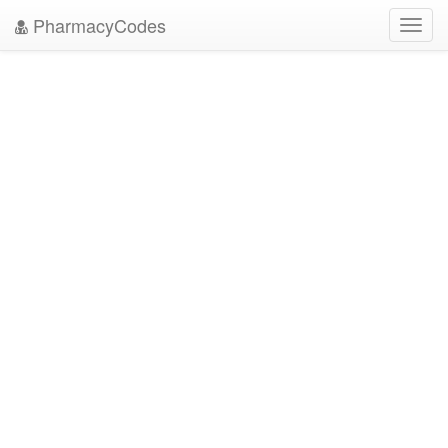
PharmacyCodes
Toggl
navig