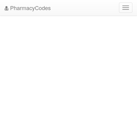
PharmacyCodes
Toggl
navig