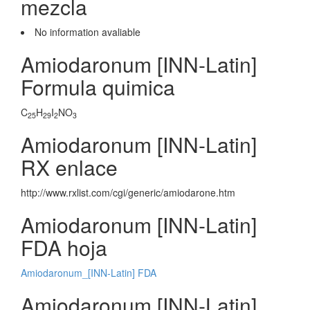
mezcla
No information avaliable
Amiodaronum [INN-Latin]
Formula quimica
C
H
I
NO
25
29
2
3
Amiodaronum [INN-Latin]
RX enlace
http://www.rxlist.com/cgi/generic/amiodarone.htm
Amiodaronum [INN-Latin]
FDA hoja
Amiodaronum_[INN-Latin] FDA
Amiodaronum [INN-Latin]