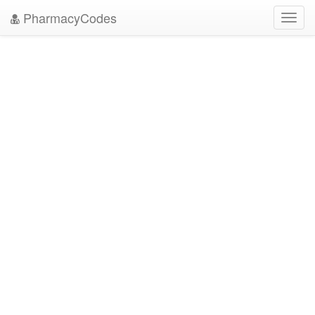
PharmacyCodes
Toggl
navig