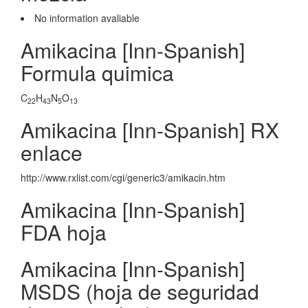
No information avaliable
Amikacina [Inn-Spanish]
Formula quimica
C
H
N
O
22
43
5
13
Amikacina [Inn-Spanish] RX
enlace
http://www.rxlist.com/cgi/generic3/amikacin.htm
Amikacina [Inn-Spanish]
FDA hoja
Amikacina [Inn-Spanish]
MSDS (hoja de seguridad