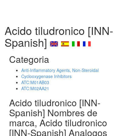
Acido tiludronico [INN-
Spanish]
Categoria
Anti-Inflammatory Agents, Non-Steroidal
Cyclooxygenase Inhibitors
ATC:M01AB03
ATC:M02AA21
Acido tiludronico [INN-
Spanish] Nombres de
marca, Acido tiludronico
[INN-Spanish] Analogos