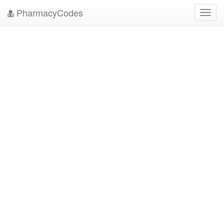
PharmacyCodes
Toggl
navig