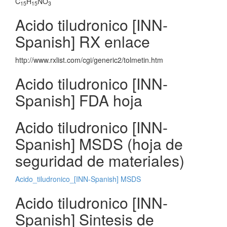
C
H
NO
15
15
3
Acido tiludronico [INN-
Spanish] RX enlace
http://www.rxlist.com/cgi/generic2/tolmetin.htm
Acido tiludronico [INN-
Spanish] FDA hoja
Acido tiludronico [INN-
Spanish] MSDS (hoja de
seguridad de materiales)
Acido_tiludronico_[INN-Spanish] MSDS
Acido tiludronico [INN-
Spanish] Sintesis de